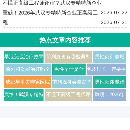
不懂正高级工程师评审？武汉专精特新企业
2026-07-22
重磅！2026年武汉专精特新企业正高级工
程
2026-07-21
热点文章内容推荐
早泄怎么治疗效果
前列腺炎有哪些典型
男性前列腺增
好？2026年男科
症状？2026年治疗方
生有哪些常见
前列腺炎能治好吗？
男性早泄是什
包皮过长一定要手
专家解析常见病因
法与费用详解
症状及如何日
医生告诉你真实答案
么原因引起的
术吗医生给出真实
成都早泄去哪家医院
前列腺炎会自愈吗
男性阳痿能治
与科学用药方案
常护理
如何预防
建议
治疗比较好
需要如何治疗
好吗需要多久
震惊！武汉专精特
不懂正高级工程师评
重磅！2026年
才能恢复
新企业正高级工程
审？武汉专精特新企
武汉专精特新
师评审通过率翻倍
业技术高管通关秘
企业正高级工
的秘诀，2026年
笈，3大核心模块一
程师认证辅导